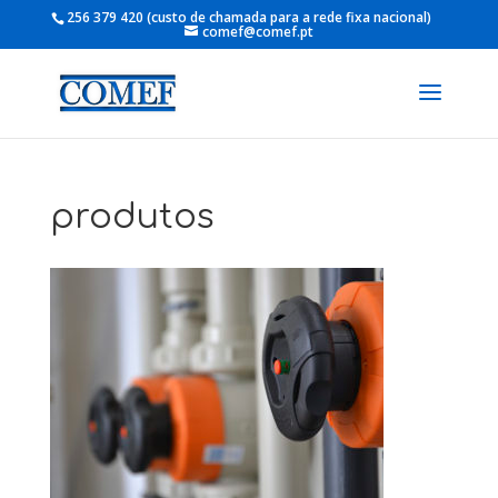
256 379 420
comef@comef.pt
produtos